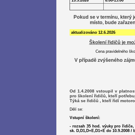
19.9.2026
8:00-15:00
Pokud se v termínu, který 
místo, bude zařaze
aktualizováno 12.6.2026
Školení řidičů je m
Cena pravidelného ško
V
případě zvýšeného zájmu l
Od 1.4.2008 vstoupil v platno
pro školení řidičů, kteří potřebu
Týká se řidičů , kteří řídí mot
Dělí se:
Vstupní školení:
- rozsah 35 hod. výuky pro řidiče
sk. D,D1,D+E,D1+E do 10.9.2008 / 