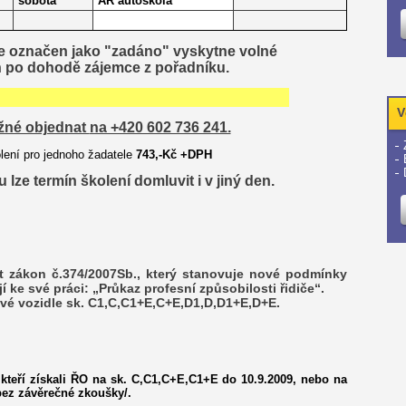
sobota
AR autoškola
je označen jako "zadáno" vyskytne volné
n po dohodě zájemce z pořadníku.
V
ožné objednat
na +420 602 736 241.
lení pro jednoho žadatele
743
,-
Kč +DPH
ze termín školení domluvit i v jiný den.
st zákon č.374/2007Sb., který stanovuje nové podmínky
jí ke své práci: „Průkaz profesní způsobilosti řidiče“.
orové vozidle sk. C1,C,C1+E,C+E,D1,D,D1+E,D+E.
, kteří získali ŘO na sk. C,C1,C+E,C1+E do 10.9.2009, nebo na
bez závěrečné zkoušky/.