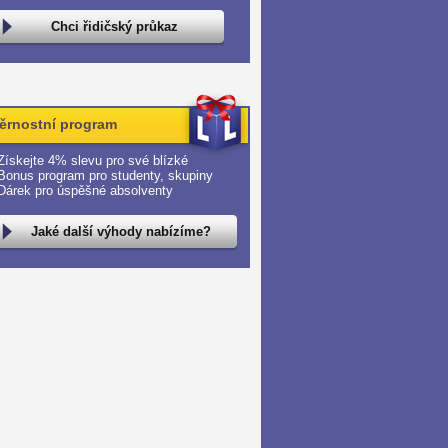
Chci řidičský průkaz
ěrnostní program
Získejte 4% slevu pro své blízké
Bonus program pro studenty, skupiny
Dárek pro úspěšné absolventy
Jaké další výhody nabízíme?