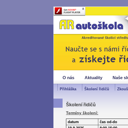
O nás
Aktuality
Naše s
Přihláška
Školení řidičů
Zkouš
Školení řidičů
Termíny školení:
datum
čas od-do