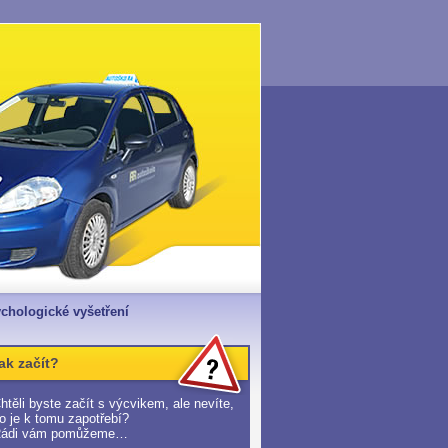
chologické vyšetření
ak začít?
htěli byste začít s výcvikem, ale nevíte,
o je k tomu zapotřebí?
ádi vám pomůžeme…