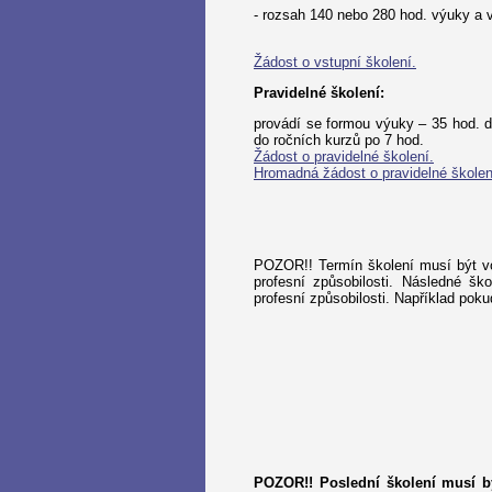
- rozsah 140 nebo 280 hod. výuky a
Žádost o vstupní školení.
Pravidelné školení:
provádí se formou výuky – 35 hod. d
do ročních kurzů po 7 hod.
Žádost o pravidelné školení.
Hromadná žádost o pravidelné školen
POZOR!! Termín školení musí být vo
profesní způsobilosti. Následné š
profesní způsobilosti. Například poku
POZOR!! Poslední školení musí b