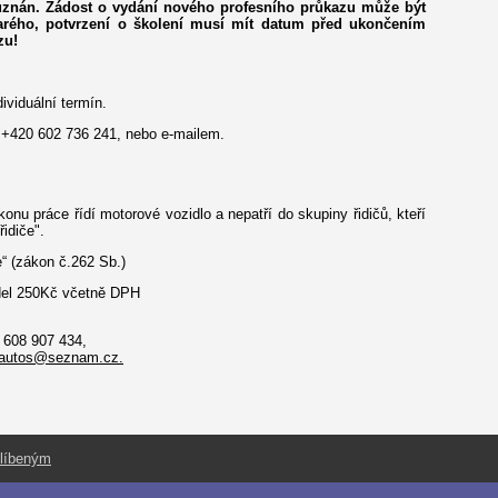
 uznán. Žádost o vydání nového profesního průkazu může být
tarého, potvrzení o školení musí mít datum před ukončením
zu!
ividuální termín.
 +420 602 736 241, nebo e-mailem.
výkonu práce řídí motorové vozidlo a nepatří do skupiny řidičů, kteří
řidiče".
“ (zákon č.262 Sb.)
idel 250Kč včetně DPH
 608 907 434,
-autos@seznam.cz.
blíbeným