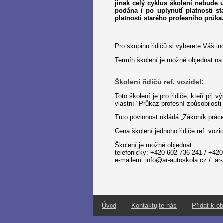
jinak celý cyklus školení nebude
podána i po uplynutí platnosti s
platnosti starého profesního průka
Pro skupinu řidičů si vyberete Váš ind
Termín školení je možné objednat na
Školení řidičů ref. vozidel:
Toto školení je pro řidiče, kteří při 
vlastní "Průkaz profesní způsobilosti 
Tuto povinnost ukládá „Zákoník práce
Cena školení jednoho řidiče ref. voz
Školení je možné objednat
telefonicky: +420 602 736 241 / +420
e-mailem:
info@ar-autoskola.cz /
ar
Úvod
Kontaktujte nás
Přidat k o