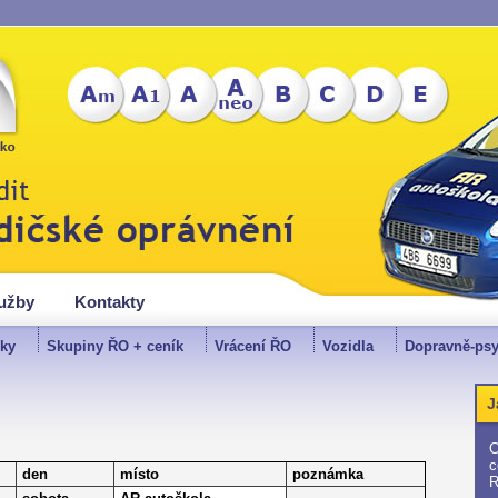
lužby
Kontakty
ky
Skupiny ŘO + ceník
Vrácení ŘO
Vozidla
Dopravně-psy
J
C
c
den
místo
poznámka
R